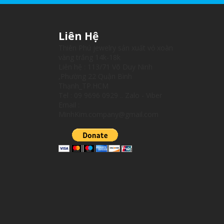
Liên Hệ
Thiên Phú jewelry sản xuất vỏ xoàn
vàng trắng 14k-18k
Liên hệ : 113/71 Võ Duy Ninh
,Phường 22 Quận Bình
Thạnh_TP.HCM
Tel : 09 9696 0929 .. Zalo - Viber
Email :
MinhKim.company@gmail.com