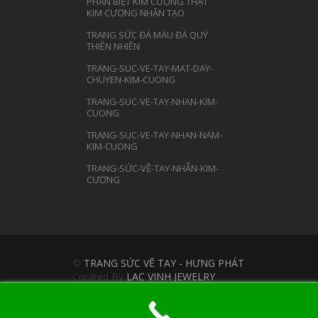
PHÂN BIỆT KIM CƯƠNG THẬT
KIM CƯƠNG NHÂN TẠO
TRANG SỨC ĐÁ MÀU ĐÁ QUÝ
THIÊN NHIÊN
TRANG-SUC-VE-TAY-MAT-DAY-
CHUYEN-KIM-CUONG
TRANG-SUC-VE-TAY-NHAN-KIM-
CUONG
TRANG-SUC-VE-TAY-NHAN-NAM-
KIM-CUONG
TRANG-SỨC-VỀ-TAY-NHẪN-KIM-
CƯƠNG
©
TRANG SỨC VẼ TAY - HƯNG PHÁT
Created By
LAC VINH JEWELRY