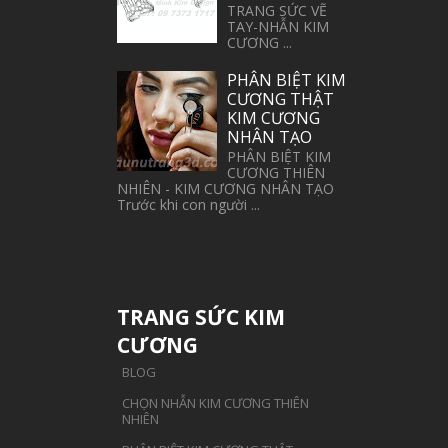
TRANG SỨC VẼ
TAY-NHẪN KIM
CƯƠNG ...
PHÂN BIỆT KIM
CƯƠNG THẬT
KIM CƯƠNG
NHÂN TẠO
PHÂN BIỆT KIM
CƯƠNG THIÊN
NHIÊN - KIM CƯƠNG NHÂN TẠO
Trước khi con người ...
TRANG SỨC KIM
CƯƠNG
BLOG
CHỌN NHẪN KIM CƯƠNG THIÊN
NHIÊN