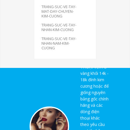
Jewelry
TRANG-SUC-VE-TAY-
MAT-DAY-CHUYEN-
Sản xuất gia
KIM-CUONG
công vỏ xoàn
TRANG-SUC-VE-TAY-
vàng trắng 14k
NHAN-KIM-CUONG
- 18k , Trang
TRANG-SUC-VE-TAY-
sức kim cương
NHAN-NAM-KIM-
hàng
CUONG
hiệu.NHẬN
LÀM VỎ ĐIỆN
THOẠI VERTU
vàng khối 14k -
18k đính kim
cương hoặc để
giống nguyên
bảng gốc chính
hãng và các
dòng điện
thoại khác
theo yêu cầu