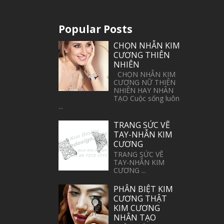
Popular Posts
CHỌN NHẪN KIM
CƯƠNG THIÊN
NHIÊN
CHỌN NHẪN KIM
CƯƠNG NỮ THIÊN
NHIÊN HAY NHÂN
TẠO Cuộc sống luôn
...
TRANG SỨC VẼ
TAY-NHẪN KIM
CƯƠNG
TRANG SỨC VẼ
TAY-NHẪN KIM
CƯƠNG ...
PHÂN BIỆT KIM
CƯƠNG THẬT
KIM CƯƠNG
NHÂN TẠO