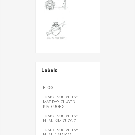
Labels
BLOG
Thiên Phú
Jewelry
TRANG-SUC-VE-TAY-
MAT-DAY-CHUYEN-
Sản xuất gia
KIM-CUONG
công vỏ xoàn
TRANG-SUC-VE-TAY-
vàng trắng 14k
NHAN-KIM-CUONG
- 18k , Trang
TRANG-SUC-VE-TAY-
sức kim cương
NHAN-NAM-KIM-