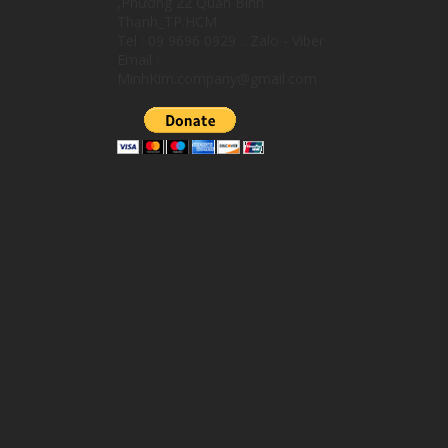
,Phường 22 Quận Bình
Thạnh_TP.HCM
Tel : 09 9696 0929 .. Zalo - Viber
Email :
MinhKim.company@gmail.com