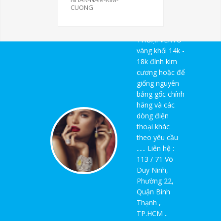
hàng
CUONG
hiệu.NHẬN
LÀM VỎ ĐIỆN
THOẠI VERTU
vàng khối 14k -
18k đính kim
cương hoặc để
giống nguyên
bảng gốc chính
hãng và các
dòng điện
thoại khác
theo yêu cầu
...... Liên hệ :
113 / 71 Võ
Duy Ninh,
Phường 22,
Quận Bình
Thạnh ,
TP.HCM ..