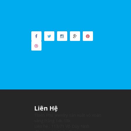
Liên Hệ
Thiên Phú jewelry sản xuất vỏ xoàn
vàng trắng 14k-18k
Liên hệ : 113/71 Võ Duy Ninh